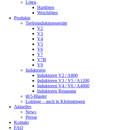
Löten
Hartlöten
Weichlöten
Produkte
Tiefeninduktionsgeräte
V2
V3
V4
V5
V6
V7
V7B
V9
Induktoren
Induktoren V2 / A800
Induktoren V3 / V5 / A1200
Induktoren V4 / V6 / A4000
Induktoren Reparatur
t8/5-Blaster
Lotringe – auch in Kleinmengen
Aktuelles
News
Presse
Kontakt
FAQ