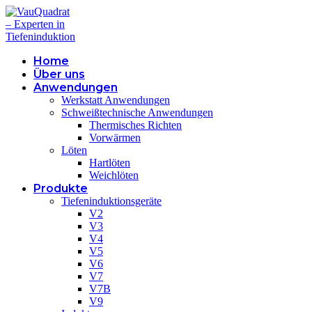
Home
Über uns
Anwendungen
Werkstatt Anwendungen
Schweißtechnische Anwendungen
Thermisches Richten
Vorwärmen
Löten
Hartlöten
Weichlöten
Produkte
Tiefeninduktionsgeräte
V2
V3
V4
V5
V6
V7
V7B
V9