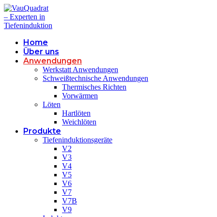
Home
Über uns
Anwendungen
Werkstatt Anwendungen
Schweißtechnische Anwendungen
Thermisches Richten
Vorwärmen
Löten
Hartlöten
Weichlöten
Produkte
Tiefeninduktionsgeräte
V2
V3
V4
V5
V6
V7
V7B
V9