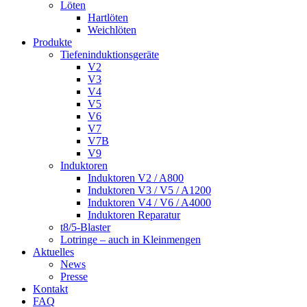
Löten
Hartlöten
Weichlöten
Produkte
Tiefeninduktionsgeräte
V2
V3
V4
V5
V6
V7
V7B
V9
Induktoren
Induktoren V2 / A800
Induktoren V3 / V5 / A1200
Induktoren V4 / V6 / A4000
Induktoren Reparatur
t8/5-Blaster
Lotringe – auch in Kleinmengen
Aktuelles
News
Presse
Kontakt
FAQ