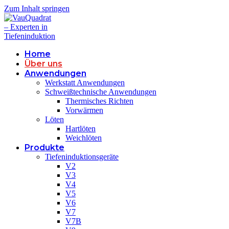
Zum Inhalt springen
Home
Über uns
Anwendungen
Werkstatt Anwendungen
Schweißtechnische Anwendungen
Thermisches Richten
Vorwärmen
Löten
Hartlöten
Weichlöten
Produkte
Tiefeninduktionsgeräte
V2
V3
V4
V5
V6
V7
V7B