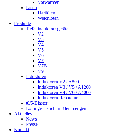
Vorwärmen
Löten
Hartlöten
Weichlöten
Produkte
Tiefeninduktionsgeräte
V2
V3
V4
V5
V6
V7
V7B
V9
Induktoren
Induktoren V2 / A800
Induktoren V3 / V5 / A1200
Induktoren V4 / V6 / A4000
Induktoren Reparatur
t8/5-Blaster
Lotringe – auch in Kleinmengen
Aktuelles
News
Presse
Kontakt