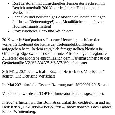
Rost zerstören mit ultraschnellen Temperaturwechseln im
Bereich unterhalb 200°C zur leichteren Demontage in
Werkstätten
Schnelles und vollständiges Ablösen von Beschichtungen
(inklusive Bleimennigge!) von Metallflächen – auch von
Hochspannungsmasten!
Prozesssicheres Hart- und Weichlöten
2019 wurde VauQuadrat selbst zum Hersteller, nachdem der
vorherige Lieferant die Reihe der Tiefeninduktionsgeräte
aufgegeben hatte. In dem zeitgleich fertiggestellten Neubau in
Offenburg-Elgersweier ist seither unter Abstützung auf regionale
Zulieferer die Montage einschließlich dem Kältemaschinenbau der
Gerätefamilie V2-V3-V4-V5-V6-V7-V9 beheimatet.
Seit März 2021 sind wir als „Exzellenzbetrieb des Mittelstands“
gelistet: Die Deutsche Wirtschaft
Im Mai 2021 fand die Erstzertifizierung nach ISO9001:2015 statt.
VauQuadrat wurde als TOP100-Innovator 2022 ausgezeichnet.
In 2024 erhielten wir das Bonitätszertifikat der creditreform und im
Herbst den „Dr.-Rudolf-Eberle-Preis – Innovationspreis des Landes
Baden-Württemberg.