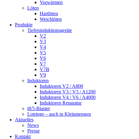
Vorwärmen
Löten
Hartlöten
Weichlöten
Produkte
Tiefeninduktionsgeräte
V2
V3
V4
V5
V6
V7
V7B
V9
Induktoren
Induktoren V2 / A800
Induktoren V3 / V5 / A1200
Induktoren V4 / V6 / A4000
Induktoren Reparatur
t8/5-Blaster
Lotringe – auch in Kleinmengen
Aktuelles
News
Presse
Kontakt