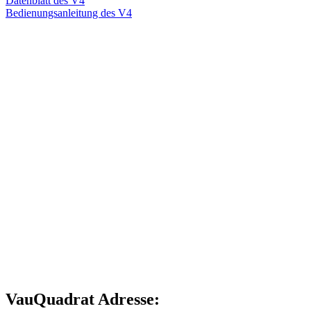
Datenblatt des V4
Bedienungsanleitung des V4
VauQuadrat Adresse: