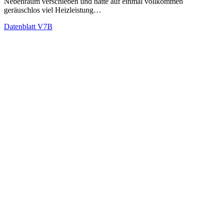
Nebenraum verschieben und hätte auf einmal vollkommen
geräuschlos viel Heizleistung…
Datenblatt V7B