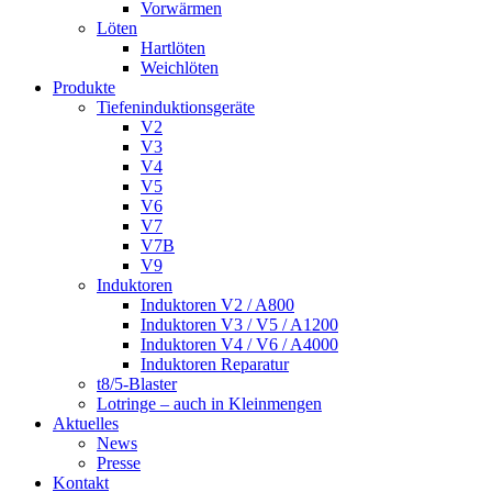
Vorwärmen
Löten
Hartlöten
Weichlöten
Produkte
Tiefeninduktionsgeräte
V2
V3
V4
V5
V6
V7
V7B
V9
Induktoren
Induktoren V2 / A800
Induktoren V3 / V5 / A1200
Induktoren V4 / V6 / A4000
Induktoren Reparatur
t8/5-Blaster
Lotringe – auch in Kleinmengen
Aktuelles
News
Presse
Kontakt