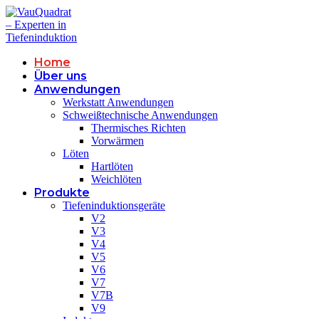
Home
Über uns
Anwendungen
Werkstatt Anwendungen
Schweißtechnische Anwendungen
Thermisches Richten
Vorwärmen
Löten
Hartlöten
Weichlöten
Produkte
Tiefeninduktionsgeräte
V2
V3
V4
V5
V6
V7
V7B
V9