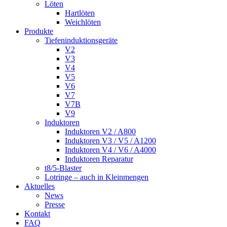
Löten
Hartlöten
Weichlöten
Produkte
Tiefeninduktionsgeräte
V2
V3
V4
V5
V6
V7
V7B
V9
Induktoren
Induktoren V2 / A800
Induktoren V3 / V5 / A1200
Induktoren V4 / V6 / A4000
Induktoren Reparatur
t8/5-Blaster
Lotringe – auch in Kleinmengen
Aktuelles
News
Presse
Kontakt
FAQ