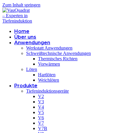
Zum Inhalt springen
Home
Über uns
Anwendungen
Werkstatt Anwendungen
Schweißtechnische Anwendungen
Thermisches Richten
Vorwärmen
Löten
Hartlöten
Weichlöten
Produkte
Tiefeninduktionsgeräte
V2
V3
V4
V5
V6
V7
V7B