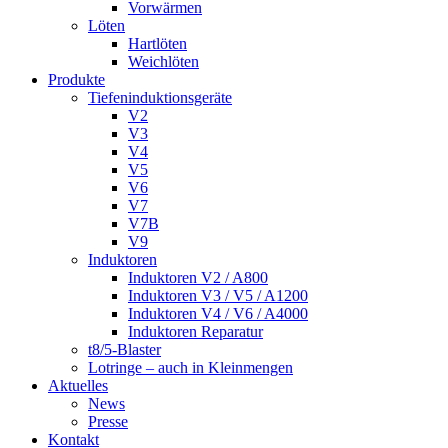
Vorwärmen
Löten
Hartlöten
Weichlöten
Produkte
Tiefeninduktionsgeräte
V2
V3
V4
V5
V6
V7
V7B
V9
Induktoren
Induktoren V2 / A800
Induktoren V3 / V5 / A1200
Induktoren V4 / V6 / A4000
Induktoren Reparatur
t8/5-Blaster
Lotringe – auch in Kleinmengen
Aktuelles
News
Presse
Kontakt