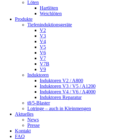
Löten
Hartlöten
Weichlöten
Produkte
Tiefeninduktionsgeräte
V2
V3
V4
V5
V6
V7
V7B
V9
Induktoren
Induktoren V2 / A800
Induktoren V3 / V5 / A1200
Induktoren V4 / V6 / A4000
Induktoren Reparatur
t8/5-Blaster
Lotringe – auch in Kleinmengen
Aktuelles
News
Presse
Kontakt
FAQ