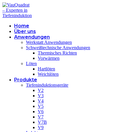
Home
Über uns
Anwendungen
Werkstatt Anwendungen
Schweißtechnische Anwendungen
Thermisches Richten
Vorwärmen
Löten
Hartlöten
Weichlöten
Produkte
Tiefeninduktionsgeräte
V2
V3
V4
V5
V6
V7
V7B
V9