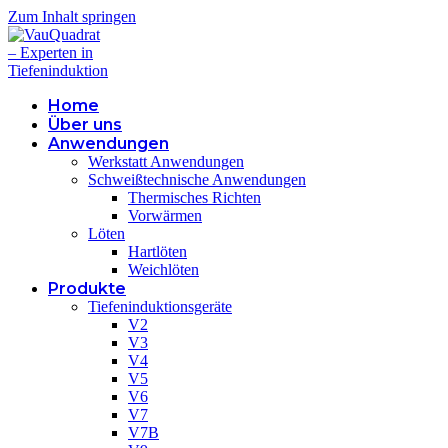
Zum Inhalt springen
Home
Über uns
Anwendungen
Werkstatt Anwendungen
Schweißtechnische Anwendungen
Thermisches Richten
Vorwärmen
Löten
Hartlöten
Weichlöten
Produkte
Tiefeninduktionsgeräte
V2
V3
V4
V5
V6
V7
V7B