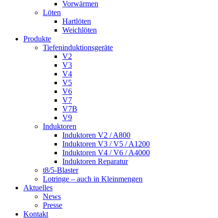
Vorwärmen
Löten
Hartlöten
Weichlöten
Produkte
Tiefeninduktionsgeräte
V2
V3
V4
V5
V6
V7
V7B
V9
Induktoren
Induktoren V2 / A800
Induktoren V3 / V5 / A1200
Induktoren V4 / V6 / A4000
Induktoren Reparatur
t8/5-Blaster
Lotringe – auch in Kleinmengen
Aktuelles
News
Presse
Kontakt