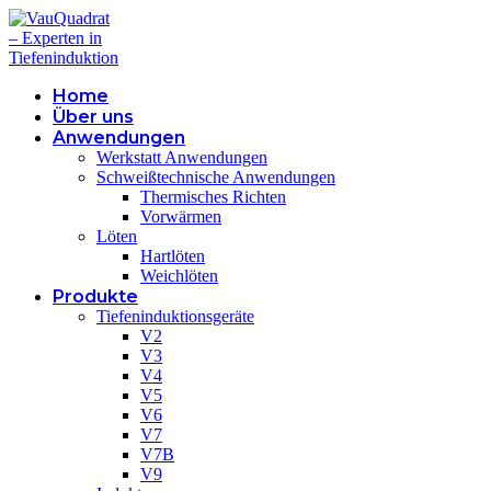
Zum
Inhalt
springen
Home
Über uns
Anwendungen
Werkstatt Anwendungen
Schweißtechnische Anwendungen
Thermisches Richten
Vorwärmen
Löten
Hartlöten
Weichlöten
Produkte
Tiefeninduktionsgeräte
V2
V3
V4
V5
V6
V7
V7B
V9