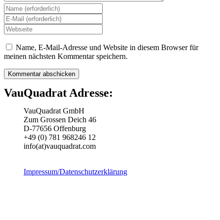
Gib
deinen
Gib
Namen
deine
Gib
oder
E-
deine
Benutzernamen
Mail-
Website-
Name, E-Mail-Adresse und Website in diesem Browser für
zum
Adresse
URL
meinen nächsten Kommentar speichern.
Kommentieren
zum
ein
ein
Kommentieren
(optional)
ein
VauQuadrat Adresse:
VauQuadrat GmbH
Zum Grossen Deich 46
D-77656 Offenburg
+49 (0) 781 968246 12
info(at)vauquadrat.com
Impressum/Datenschutzerklärung