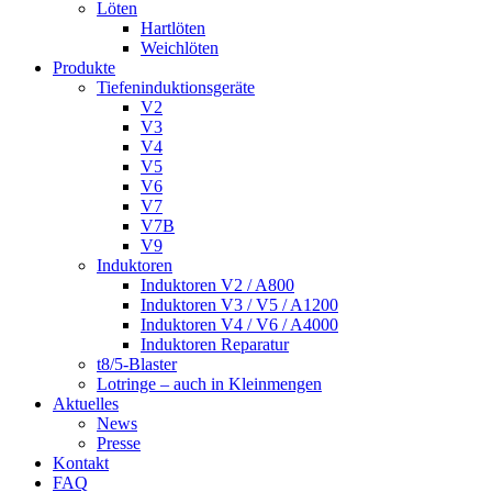
Löten
Hartlöten
Weichlöten
Produkte
Tiefeninduktionsgeräte
V2
V3
V4
V5
V6
V7
V7B
V9
Induktoren
Induktoren V2 / A800
Induktoren V3 / V5 / A1200
Induktoren V4 / V6 / A4000
Induktoren Reparatur
t8/5-Blaster
Lotringe – auch in Kleinmengen
Aktuelles
News
Presse
Kontakt
FAQ