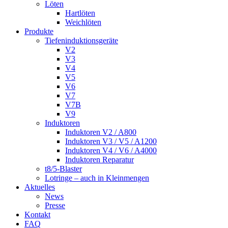
Löten
Hartlöten
Weichlöten
Produkte
Tiefeninduktionsgeräte
V2
V3
V4
V5
V6
V7
V7B
V9
Induktoren
Induktoren V2 / A800
Induktoren V3 / V5 / A1200
Induktoren V4 / V6 / A4000
Induktoren Reparatur
t8/5-Blaster
Lotringe – auch in Kleinmengen
Aktuelles
News
Presse
Kontakt
FAQ