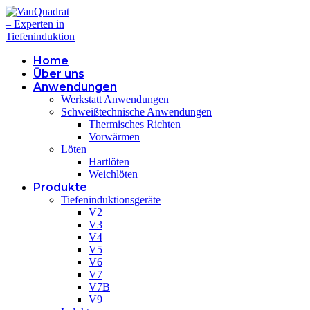
Home
Über uns
Anwendungen
Werkstatt Anwendungen
Schweißtechnische Anwendungen
Thermisches Richten
Vorwärmen
Löten
Hartlöten
Weichlöten
Produkte
Tiefeninduktionsgeräte
V2
V3
V4
V5
V6
V7
V7B
V9