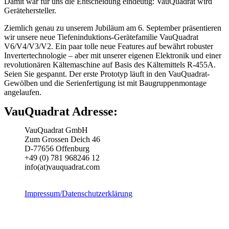
Damit war für uns die Entscheidung eindeutig: VauQuadrat wird
Gerätehersteller.
Ziemlich genau zu unserem Jubiläum am 6. September präsentieren
wir unsere neue Tiefeninduktions-Gerätefamilie VauQuadrat
V6/V4/V3/V2. Ein paar tolle neue Features auf bewährt robuster
Invertertechnologie – aber mit unserer eigenen Elektronik und einer
revolutionären Kältemaschine auf Basis des Kältemittels R-455A.
Seien Sie gespannt. Der erste Prototyp läuft in den VauQuadrat-
Gewölben und die Serienfertigung ist mit Baugruppenmontage
angelaufen.
VauQuadrat Adresse:
VauQuadrat GmbH
Zum Grossen Deich 46
D-77656 Offenburg
+49 (0) 781 968246 12
info(at)vauquadrat.com
Impressum/Datenschutzerklärung