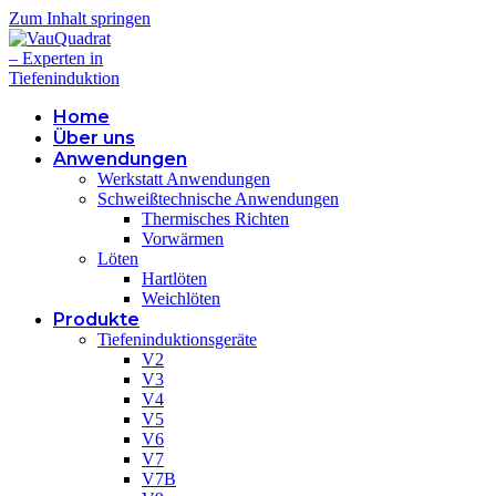
Zum Inhalt springen
Home
Über uns
Anwendungen
Werkstatt Anwendungen
Schweißtechnische Anwendungen
Thermisches Richten
Vorwärmen
Löten
Hartlöten
Weichlöten
Produkte
Tiefeninduktionsgeräte
V2
V3
V4
V5
V6
V7
V7B