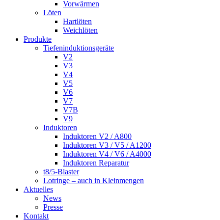
Vorwärmen
Löten
Hartlöten
Weichlöten
Produkte
Tiefeninduktionsgeräte
V2
V3
V4
V5
V6
V7
V7B
V9
Induktoren
Induktoren V2 / A800
Induktoren V3 / V5 / A1200
Induktoren V4 / V6 / A4000
Induktoren Reparatur
t8/5-Blaster
Lotringe – auch in Kleinmengen
Aktuelles
News
Presse
Kontakt