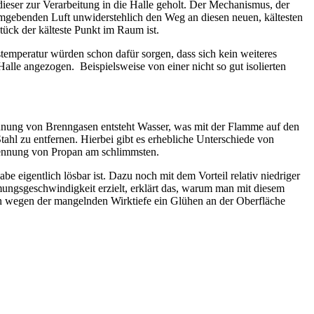
 dieser zur Verarbeitung in die Halle geholt. Der Mechanismus, der
er umgebenden Luft unwiderstehlich den Weg an diesen neuen, kältesten
stück der kälteste Punkt im Raum ist.
emperatur würden schon dafür sorgen, dass sich kein weiteres
lle angezogen. Beispielsweise von einer nicht so gut isolierten
ennung von Brenngasen entsteht Wasser, was mit der Flamme auf den
ahl zu entfernen. Hierbei gibt es erhebliche Unterschiede von
rennung von Propan am schlimmsten.
 eigentlich lösbar ist. Dazu noch mit dem Vorteil relativ niedriger
ngsgeschwindigkeit erzielt, erklärt das, warum man mit diesem
an wegen der mangelnden Wirktiefe ein Glühen an der Oberfläche