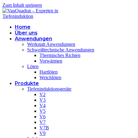
Zum Inhalt springen
Home
Über uns
Anwendungen
Werkstatt Anwendungen
Schweißtechnische Anwendungen
Thermisches Richten
Vorwärmen
Löten
Hartlöten
Weichlöten
Produkte
Tiefeninduktionsgeräte
V2
V3
V4
V5
V6
V7
V7B
V9