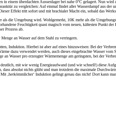
ocken in einem überdachten Aussenlager bei nahe 0°C gelagert. Nun wird
erschranktür zu vergleichen: Auf einmal findet aller Wasserdampf aus d
Dieser Effekt tritt sofort und mit brachialer Macht ein, sobald das Werk
mer als die Umgebung wird. Wohlgemerkt, 10K mehr als die Umgebungst
rhandene Feuchtigkeit quasi magisch vom neuen, kältesten Punkt der Ha
ser Prozess ab.
die Menge an Wasser auf dem Stahl zu verringern.
ten, Induktion. Hierbei ist aber auf eines hinzuweisen: Bei der Verbr
n Wärme dazu verwendet werden, auch dieses eingebrachte Wasser vom St
ge an Wasser pro erzeugter Wärmemenge am geringsten, bei der Verb
utlich, mit wie wenig Energieaufwand (und wie schnell!) diese Aufgabe
 dass absolut nichts glüht und man trotzdem die maximale Durchwärmu
t. Mit ‚herkömmlicher‘ Induktion gelingt genau das nicht! Dort kann m