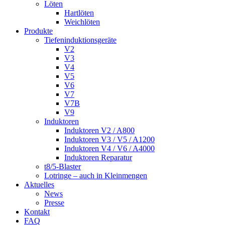
Löten
Hartlöten
Weichlöten
Produkte
Tiefeninduktionsgeräte
V2
V3
V4
V5
V6
V7
V7B
V9
Induktoren
Induktoren V2 / A800
Induktoren V3 / V5 / A1200
Induktoren V4 / V6 / A4000
Induktoren Reparatur
t8/5-Blaster
Lotringe – auch in Kleinmengen
Aktuelles
News
Presse
Kontakt
FAQ