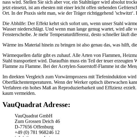
nass wird. Stellen Sie sich aber vor, ein Stahlträger wird absolut tr
jetzt einsetzt, ist am ehesten mit einer leicht offen stehenden Gefri
Ort. In der Praxis sieht man, wie der Träger richtiggehend ’schwitzt‘. 
Die Abhilfe: Der Effekt kehrt sich sofort um, wenn unser Stahl wär
Wasser niederschlägt. Und wenn man lange genug wartet, wird alle vo
Fensterscheibe. Je mehr Temperaturdifferenz, desto schneller läuft die
Wärme ins Material hinein zu bringen ist also genau das, was hilft, 
Wärmequellen dafür gibt es zuhauf. Alle Arten von Flammen, Heizmat
Stahl transportiert wird. Daraufhin muss ein Teil der teuer erzeugte
Flamme zu Flamme. Bei der Acetylen-Sauerstoff-Flamme ist die Men
Im direkten Vergleich zum Vorwärmprozess mit Tiefeninduktion wird de
Oberflächentemperaturen. Wenn der Werker optisch überwachen kann,
Verfahren ein hohes Maß an Reproduzierbarkeit und Effizienz erziel
kaum vermeiden.
VauQuadrat Adresse:
VauQuadrat GmbH
Zum Grossen Deich 46
D-77656 Offenburg
+49 (0) 781 968246 12