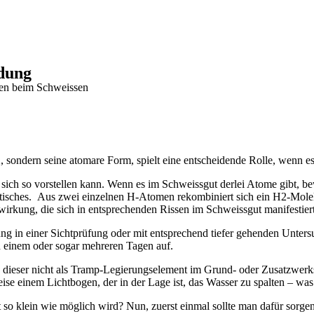
ödung
sen beim Schweissen
, sondern seine atomare Form, spielt eine entscheidende Rolle, wenn e
 sich so vorstellen kann. Wenn es im Schweissgut derlei Atome gibt, b
atisches. Aus zwei einzelnen H-Atomen rekombiniert sich ein H2-Molekül
wirkung, die sich in entsprechenden Rissen im Schweissgut manifestiert
g in einer Sichtprüfung oder mit entsprechend tiefer gehenden Unters
ch einem oder sogar mehreren Tagen auf.
 dieser nicht als Tramp-Legierungselement im Grund- oder Zusatzwerkst
einem Lichtbogen, der in der Lage ist, das Wasser zu spalten – was z
so klein wie möglich wird? Nun, zuerst einmal sollte man dafür sorgen