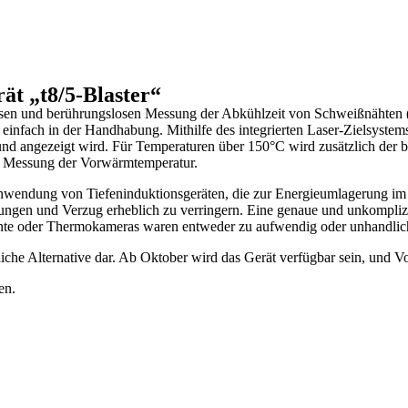
ät „t8/5-Blaster“
̈zisen und berührungslosen Messung der Abkühlzeit von Schweißnähten (
 einfach in der Handhabung. Mithilfe des integrierten Laser-Zielsystems
d angezeigt wird. Für Temperaturen über 150°C wird zusätzlich der b
e Messung der Vorwärmtemperatur.
Anwendung von Tiefeninduktionsgeräten, die zur Energieumlagerung i
gen und Verzug erheblich zu verringern. Eine genaue und unkompliziert
te oder Thermokameras waren entweder zu aufwendig oder unhandlich 
liche Alternative dar. Ab Oktober wird das Gerät verfügbar sein, und Vo
en.