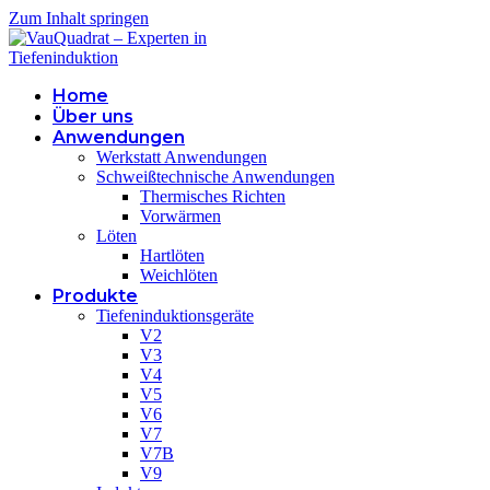
Zum Inhalt springen
Home
Über uns
Anwendungen
Werkstatt Anwendungen
Schweißtechnische Anwendungen
Thermisches Richten
Vorwärmen
Löten
Hartlöten
Weichlöten
Produkte
Tiefeninduktionsgeräte
V2
V3
V4
V5
V6
V7
V7B
V9