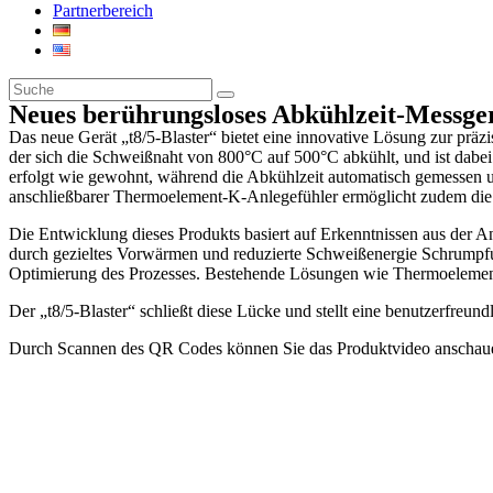
Partnerbereich
Neues berührungsloses Abkühlzeit-Messger
Das neue Gerät „t8/5-Blaster“ bietet eine innovative Lösung zur pra
der sich die Schweißnaht von 800°C auf 500°C abkühlt, und ist dabei
erfolgt wie gewohnt, während die Abkühlzeit automatisch gemessen un
anschließbarer Thermoelement-K-Anlegefühler ermöglicht zudem di
Die Entwicklung dieses Produkts basiert auf Erkenntnissen aus der 
durch gezieltes Vorwärmen und reduzierte Schweißenergie Schrumpfun
Optimierung des Prozesses. Bestehende Lösungen wie Thermoelemen
Der „t8/5-Blaster“ schließt diese Lücke und stellt eine benutzerfreund
Durch Scannen des QR Codes können Sie das Produktvideo anschau