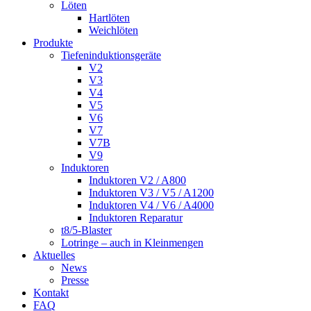
Löten
Hartlöten
Weichlöten
Produkte
Tiefeninduktionsgeräte
V2
V3
V4
V5
V6
V7
V7B
V9
Induktoren
Induktoren V2 / A800
Induktoren V3 / V5 / A1200
Induktoren V4 / V6 / A4000
Induktoren Reparatur
t8/5-Blaster
Lotringe – auch in Kleinmengen
Aktuelles
News
Presse
Kontakt
FAQ