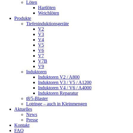
Löten
Hartlöten
Weichlöten
Produkte
Tiefeninduktionsgeräte
V2
V3
V4
V5
V6
V7
V7B
V9
Induktoren
Induktoren V2 / A800
Induktoren V3 / V5 / A1200
Induktoren V4 / V6 / A4000
Induktoren Reparatur
t8/5-Blaster
Lotringe – auch in Kleinmengen
Aktuelles
News
Presse
Kontakt
FAQ