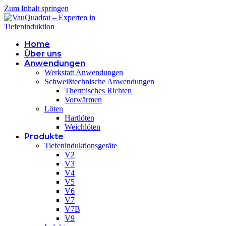
Zum Inhalt springen
Home
Über uns
Anwendungen
Werkstatt Anwendungen
Schweißtechnische Anwendungen
Thermisches Richten
Vorwärmen
Löten
Hartlöten
Weichlöten
Produkte
Tiefeninduktionsgeräte
V2
V3
V4
V5
V6
V7
V7B
V9