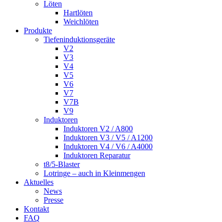
Löten
Hartlöten
Weichlöten
Produkte
Tiefeninduktionsgeräte
V2
V3
V4
V5
V6
V7
V7B
V9
Induktoren
Induktoren V2 / A800
Induktoren V3 / V5 / A1200
Induktoren V4 / V6 / A4000
Induktoren Reparatur
t8/5-Blaster
Lotringe – auch in Kleinmengen
Aktuelles
News
Presse
Kontakt
FAQ