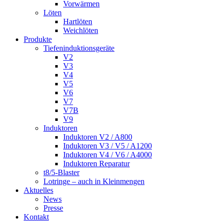
Vorwärmen
Löten
Hartlöten
Weichlöten
Produkte
Tiefeninduktionsgeräte
V2
V3
V4
V5
V6
V7
V7B
V9
Induktoren
Induktoren V2 / A800
Induktoren V3 / V5 / A1200
Induktoren V4 / V6 / A4000
Induktoren Reparatur
t8/5-Blaster
Lotringe – auch in Kleinmengen
Aktuelles
News
Presse
Kontakt